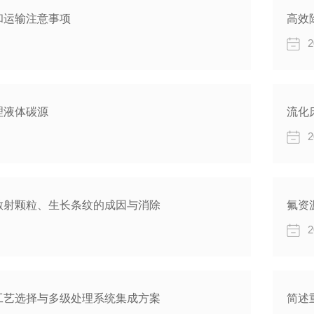
和运输注意事项
高效
2
理液体碳源
流化
2
散射颗粒、生长条纹的成因与消除
氟资
2
工艺选择与多级处理系统集成方案
简述