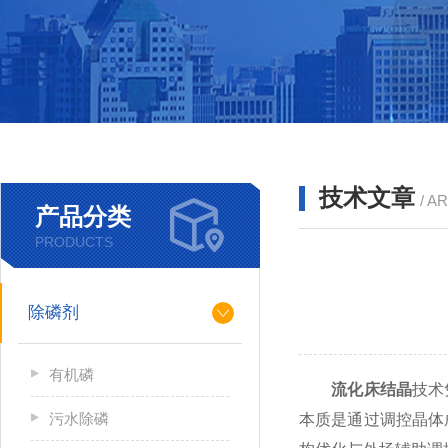
技术文章
/ A
产品分类
PRODUCTS
除磷剂
有机磷
流化床结晶
技术
污水除磷
本质是通过调控晶体