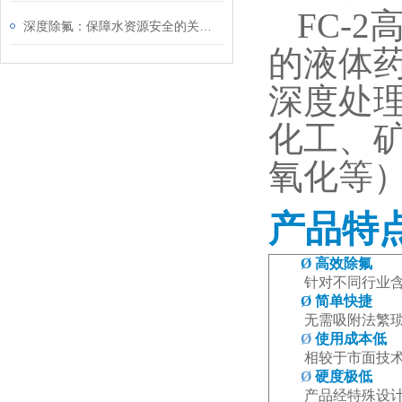
FC-2
深度除氟：保障水资源安全的关键环节
的液体
深度处理
化工、
氧化等
产品特
Ø
高效除氟
针对不同行业
Ø
简单快捷
无需吸附法繁
Ø
使用成本低
相较于市面技
Ø
硬度极低
产品经特殊设