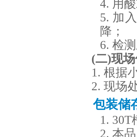
4.
用酸
5.
加
降；
6.
检测
(
二
)
现场
1.
根据
2.
现场
包装储
1.
30
2.
本品