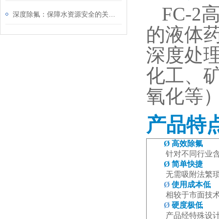
FC-2
深度除氟：保障水资源安全的关键环节
的液体
深度处理
化工、
氧化等
产品特
Ø
高效除氟
针对不同行业
Ø
简单快捷
无需吸附法繁
Ø
使用成本低
相较于市面技
Ø
硬度极低
产品经特殊设