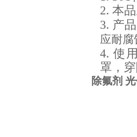
2.
本品
3.
产品
应耐腐
4.
使
罩，穿
除氟剂
光