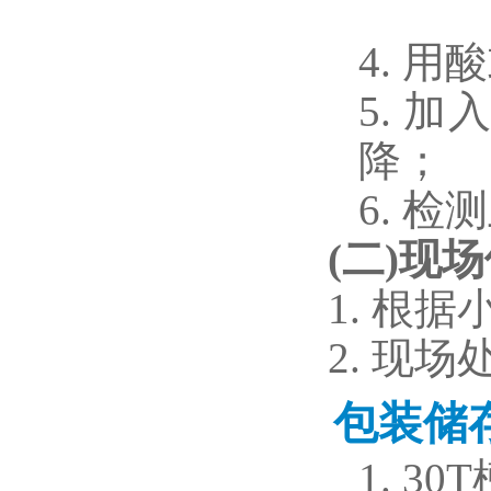
4.
用酸
5.
加
降；
6.
检测
(
二
)
现场
1.
根据
2.
现场
包装储
1.
30