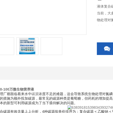
液体复合碳
当前，大
物处理对
大部分污
药耗的增
寻找环境
0-100万微生物营养液
理厂都面临着来水中
碳源
浓度不足的难题，这会导致系统生物处理对氮磷
的措施为额外投加碳源，最常见的碳源种类是葡萄糖，但药耗的增加提高
本的新型可利用碳源成为了当下亟待解决的问题。
碳源有效含量上上分析，4种碳源按单价排序为：复合碳源 < 乙酸钠 < 