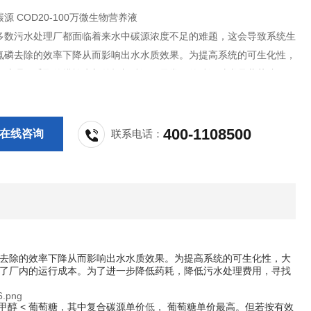
源 COD20-100万微生物营养液
多数污水处理厂都面临着来水中碳源浓度不足的难题，这会导致系统生
氮磷去除的效率下降从而影响出水水质效果。为提高系统的可生化性，
水处理厂采取的措施为额外投加碳源，最常见的碳源种类是葡萄糖，但
加提高了厂内的运行成本。为了进一步降低药耗，降低污水处理费用，
安全性高、低成本的新型可利用碳源成为了当下亟待解决的问题。
400-1108500
在线咨询
联系电话：
去除的效率下降从而影响出水水质效果。为提高系统的可生化性，大
了厂内的运行成本。为了进一步降低药耗，降低污水处理费用，寻找
甲醇 < 葡萄糖，其中复合碳源单价
低
， 葡萄糖单价最高。但若按有效