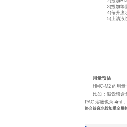
2)投加HM
3)投加等量
4)每升废水
5)上清液
用量预估
HMC-M2 的用
比如：假设镍含量为 
PAC 溶液也为 4
络合镍废水投加重金属