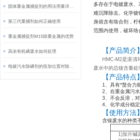
多存在于电镀废水、
固体重金属捕捉剂的用法用量详解！
难沉降除去。化学镀
第三代重捕剂如何正确使用
身就含有络合剂，柠檬
范围内使用，破坏络
重金属捕捉剂M15除重金属的优势
【产品简介
高浓有机磷废水如何处理
HMC-
M2
是湛清
电镀污水除磷剂的投加位置对除磷效果的影响
废水中的总镍含量处理至
【产品特点
1、具有*螯合
2、在重金属污
3、不会反溶，
4、化学成分稳
【使用方法
含镍废水的种类不
1)加片碱