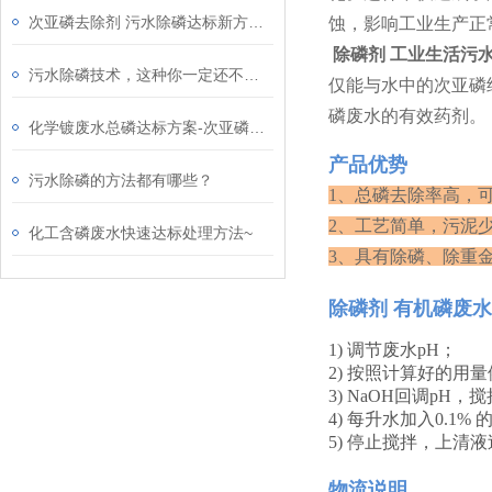
次亚磷去除剂 污水除磷达标新方法！
蚀，影响工业生产正
除磷剂 工业生活污
污水除磷技术，这种你一定还不知道！
仅能与水中的次亚磷
磷废水的有效药剂。
化学镀废水总磷达标方案-次亚磷去除剂
产品优势
污水除磷的方法都有哪些？
1、总磷去除率高，
2、工艺简单，污泥
化工含磷废水快速达标处理方法~
3、具有除磷、除重
除磷剂 有机磷废
1) 调节废水pH；
2) 按照计算好的用量
3) NaOH回调pH，
4) 每升水加入0.1%
5) 停止搅拌，上清
物流说明