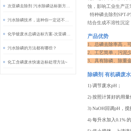
次亚磷去除剂 污水除磷达标新方法！
蚀，影响工业生产正
特种磷去除剂SPT
污水除磷技术，这种你一定还不知道！
结合生成不溶性沉淀
化学镀废水总磷达标方案-次亚磷去除剂
产品优势
1、总磷去除率高，
污水除磷的方法都有哪些？
2、工艺简单，污泥
3、具有除磷、除重
化工含磷废水快速达标处理方法~
除磷剂 有机磷废
1) 调节废水pH；
2) 按照计算好的用量
3) NaOH回调pH，
4) 每升水加入0.1%