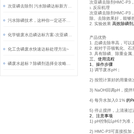
次亚磷去除剂HMC-P
次亚磷去除剂 污水除磷达标新方法！
反应机理
1.
次亚磷去除剂HMC-
除。去除效果好，能够把
污水除磷技术，这种你一定还不知道！
2. 实验效果
高效除磷剂
化学镀废水总磷达标方案-次亚磷去除剂
产品优势
1.
总磷去除率高，可以
2.
相对于芬顿氧化、石
化工含磷废水快速达标处理方法~
3.
具有除磷、除重金属
三、使用流程
磷废水超标？除磷剂选择全攻略来啦！
1、操作步骤
1) 调节废水pH；
2) 按照计算好的用量依次
3) NaOH回调pH，搅
4) 每升水加入0.1%
的P
5) 停止搅拌，上清液
2、注意事项
1) pH控制以pH计为
2) HMC-P3可直接投