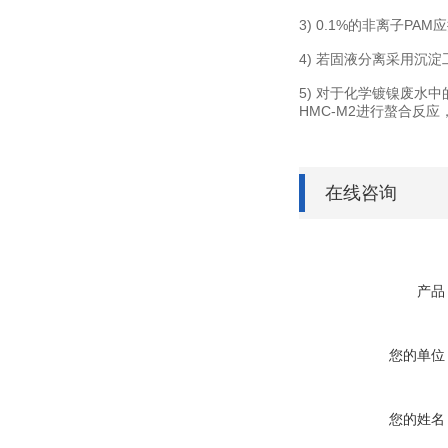
3) 0.1%的非离子PA
4) 若固液分离采用沉
5) 对于化学镀镍废水
HMC-M2进行螯合反
在线咨询
产品
您的单位
您的姓名