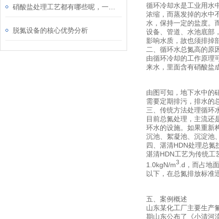
循环冷却水是工业用水
硝酸盐处理工艺都有哪些呢，一起来看看吧
浓缩，而蒸发掉的水中
水，保持一定的盐度。
脱氮设备的核心优势分析
设备、管道、水池底部
影响水质，故也须排掉
二、循环水总氮高的原
由循环冷却的工作原理
来水，里面含有硝酸盐
由图可知，地下水中的
需要定期排污，排水的
三、传统方法处理循环
目前总氮处理，主流还
环水的设施。如果重新
沉池、絮凝池、沉淀池
四、湛清
HDN
处理总氮
湛清
HDN
工艺为传统工
3
1.0kgN/m
.d
，而占地
以下，在总氮排放标准
五、案例概述
山东某化工厂主要生产
期山东公布了《小清河