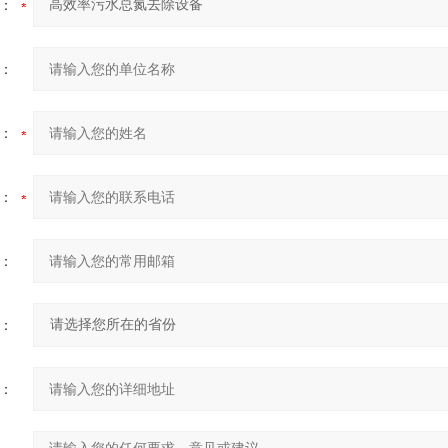
：
：
：
：
：
：
：