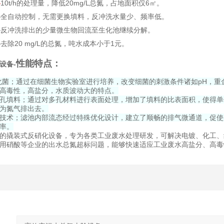
—
10t/h
的处理量，降低20mg/L总氮，占地面积仅6
㎡
。
—全自动控制，无需更换填料，反冲洗水量少、频率低。
—反冲洗排出的少量微生物回流至生化池继续分解。
去除20 mg/L的总氮，吨水成本小于1元。
性能特点：
设备
-
化菌；通过在细菌生物实验室进行培养，改变细菌的刺激条件诸如pH，重金
高毒性，高盐分，水质波动大的特点。
孔填料；通过对多孔材料进行表面处理，增加了填料的比表面积，使得单
为氮气排出去。
技术；滤池内部流态经过特殊优化设计，建立了顺畅的排气微通道，促使
率。
的撬装式反硝化设备，专为各类工业废水处理研发，可解决电镀、化工、
用硝酸等企业的出水总氮超标问题，能够快速适应工业废水高盐分、高毒