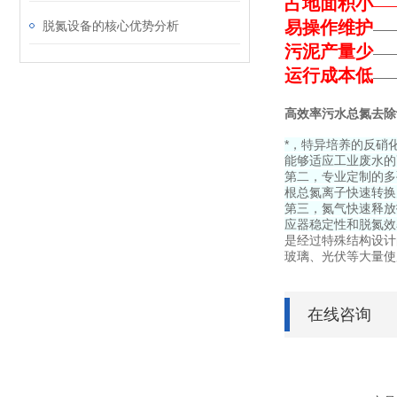
占地面积小
—
易操作维护
脱氮设备的核心优势分析
—
污泥产量少
—
运行成本低
——
高效率污水总氮去除
*，特异培养的反硝
能够适应工业废水的
第二，专业定制的多
根总氮离子快速转换
第三，氮气快速释放
应器稳定性和脱氮效
是经过特殊结构设计
玻璃、光伏等大量使
在线咨询