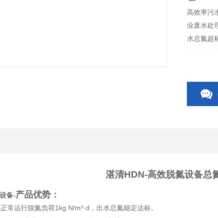
高效率污
业废水处
水总氮超
题，能够
湛清HDN-高效脱氮设备总
产品优势：
设备
-
正常运行脱氮负荷1kg N/m³·d，出水总氮稳定达标。