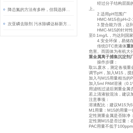
经过分子结构层面的设
上。
降总氮的方法有多种，但我选择这一种！
2.适用pH范围广
HMC-M15在pH=
次亚磷去除剂 污水除磷达标新方法！
3.螯合能力强，达到
HMC-M15的针对性
至0.1mg/L，均达到
4.安全环保，易储
传统DTC类液体
重
危害。而固体为有机大
重金属离子捕集沉淀剂
操作步骤：
取1L废水，测定各项重
调节pH，加入M15，搅拌
加入与M15用量相当的P
加入5ml PAM溶液（0.
用滤纸过滤后测重金属
若上清液较混浊，建议加
注意事项：
溶液配比：建议M15为5%
M1用量：M15的用量一
定性测重金属是否除净
定性测M15是否过量：
PAC用量不低于100pp