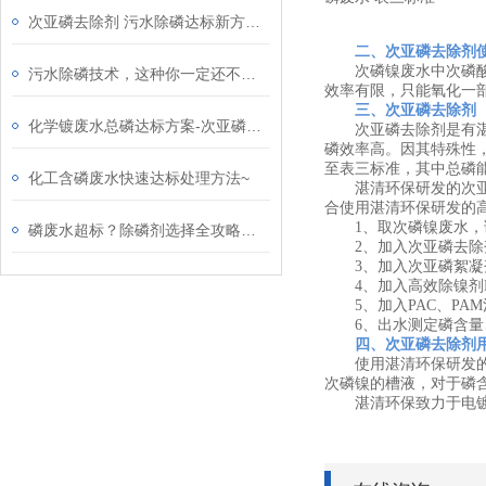
次亚磷去除剂 污水除磷达标新方法！
二、次亚磷去除剂使
次磷镍废水中次磷酸根
污水除磷技术，这种你一定还不知道！
效率有限，只能氧化一
三、次亚磷去除剂
化学镀废水总磷达标方案-次亚磷去除剂
次亚磷去除剂是有湛清
磷效率高。因其特殊性
至表三标准，其中总磷能处
化工含磷废水快速达标处理方法~
湛清环保研发的次亚磷
合使用湛清环保研发的
1、取次磷镍废水，调
磷废水超标？除磷剂选择全攻略来啦！
2、加入次亚磷去除
3、加入次亚磷絮凝剂
4、加入高效除镍剂M
5、加入PAC、PAM
6、出水测定磷含量
四、次亚磷去除剂用
使用湛清环保研发的次亚
次磷镍的槽液，对于磷含
湛清环保致力于电镀废