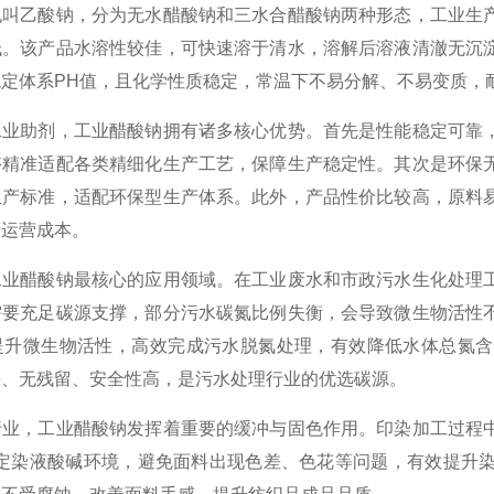
乙酸钠，分为无水醋酸钠和三水合醋酸钠两种形态，工业生产
低。该产品水溶性较佳，可快速溶于清水，溶解后溶液清澈无沉
定体系PH值，且化学性质稳定，常温下不易分解、不易变质，
助剂，工业醋酸钠拥有诸多核心优势。首先是性能稳定可靠，
够精准适配各类精细化生产工艺，保障生产稳定性。其次是环保
生产标准，适配环保型生产体系。此外，产品性价比较高，原料
产运营成本。
醋酸钠最核心的应用领域。在工业废水和市政污水生化处理工
需要充足碳源支撑，部分污水碳氮比例失衡，会导致微生物活性
提升微生物活性，高效完成污水脱氮处理，有效降低水体总氮含
快、无残留、安全性高，是污水处理行业的优选碳源。
，工业醋酸钠发挥着重要的缓冲与固色作用。印染加工过程中
稳定染液酸碱环境，避免面料出现色差、色花等问题，有效提升