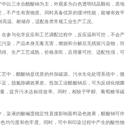
中以三水合醋酸钠为主，外观多为白色透明结晶颗粒，质地
淀，不产生有害物质。同时具备优异的缓冲性能，能够有效平
耐高温、耐储存，适配各类常规工业生产工况。
在参与化学反应和工艺调配过程中，反应温和可控，不会产
无污染，产品本身无毒无害，燃烧和分解后无残留污染物，符
易得、生产工艺成熟，价格亲民，且用量可控、适配性强，可
艺中，醋酸钠是优质的外加碳源。污水生化处理系统中，微
不足，脱氮除磷效果差。投加工业醋酸钠后，可为反硝化细菌
量，提升污水达标排放率。同时，相较于甲醇、葡萄糖等碳
，染液的酸碱度稳定性直接影响面料染色效果，醋酸钠可作
染色均匀度和色牢度。同时，可中和印染过程中产生的酸性物