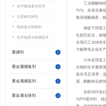
工业醋酸钠也叫
化学镀镍废水处理
均匀、杂质含量
次亚磷去除剂
衡溶液酸碱度，稳
电镀废水除磷剂
相较于同类工业
生剧烈反应，能
化学镍废水除磷技术
合现代工业绿色
大幅降低企业生
重捕剂
污水处理是工业
重金属捕集剂
生物的生长繁殖
提供充足营养，
重金属捕捉剂
源，醋酸钠见效
在纺织印染行业
重金属去除剂
为PH缓冲剂，