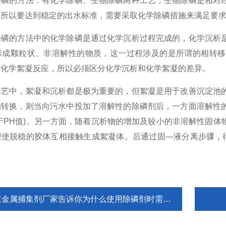
的方法：有化学除磷、生物除磷两种工艺，生物除磷是相对经
，所以要达到稳定的出水标准，需要采取化学除磷措施来满足要
的方法中的化学除磷是通过化学沉析过程完成的，化学沉析是
形成颗粒状、非溶解性的物质，这一过程涉及的是所谓的相转移
着化学絮凝反应，所以必须区分化学沉析和化学絮凝的差异。
中，絮凝和沉析都是极为重要的，但絮凝是用于改善沉淀池的
的转换，则当向污水中投加了溶解性的除磷剂后，一方面溶解性
于PH值)。另一方面，随着沉析物的增加及较小的非溶解性固
程使脱稳的胶体互相接触生成絮凝体。后通过固—液分离步骤，得
金属捕集剂厂家告诉你为什么使用除磷剂时需要添加石灰