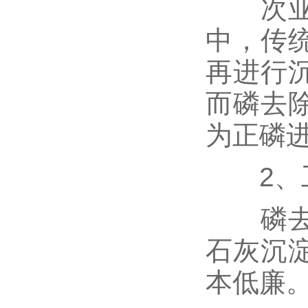
次亚磷
中，传
再进行
而磷去
为正磷
2、工
磷去除
石灰沉
本低廉