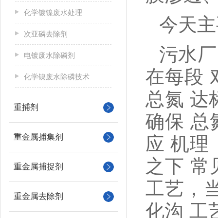
化学镀镍废水处理
今天主
次亚磷去除剂
污水厂
电镀废水除磷剂
在每段
化学镍废水除磷技术
总氮
达
重捕剂
确保
总
重金属捕集剂
应
机理
之下
常
重金属捕捉剂
工艺，
重金属去除剂
化沟
工