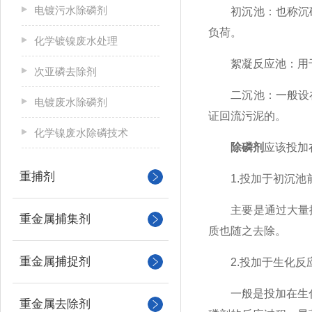
电镀污水除磷剂
初沉池：也称沉砂
负荷。
化学镀镍废水处理
絮凝反应池：用于
次亚磷去除剂
二沉池：一般设在
电镀废水除磷剂
证回流污泥的。
化学镍废水除磷技术
除磷剂
应该投加
重捕剂
1.投加于初沉池
主要是通过大量排
重金属捕集剂
质也随之去除。
重金属捕捉剂
2.投加于生化反
一般是投加在生化反
重金属去除剂