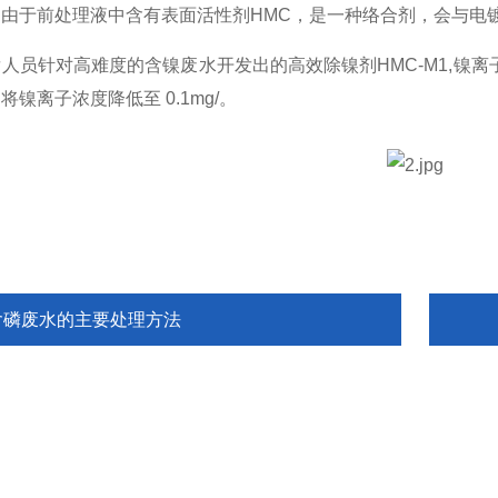
，由于前处理液中含有表面活性剂
HMC
，是一种络合剂，会与电
发人员针对高难度的含镍废水开发出的高效除镍剂
HMC-M1,
镍离
，将镍离子浓度降低至
0.1mg/
。
含磷废水的主要处理方法