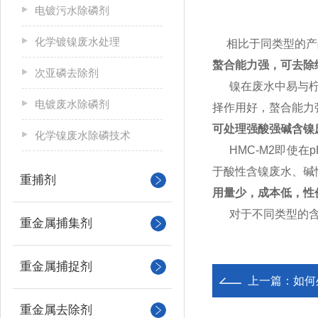
电镀污水除磷剂
化学镀镍废水处理
相比于同类型的产
螯合能力强，可去除
次亚磷去除剂
镍在废水中易与柠檬
电镀废水除磷剂
择作用好，螯合能力强
可处理强酸强碱含镍
化学镍废水除磷技术
HMC-
M2
即使在
于酸性含镍废水、碱
重捕剂
用量少，成本低，性
对于不同类型的含镍
重金属捕集剂
重金属捕捉剂
上一篇：
如何
重金属去除剂