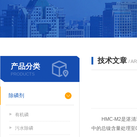
技术文章
/ A
产品分类
PRODUCTS
除磷剂
有机磷
HMC
-
M2
是湛清
污水除磷
中的总镍含量处理至0.