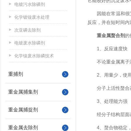
它能较好的沉淀废水
电镀污水除磷剂
因能在常温和很宽的PH
化学镀镍废水处理
反应，并在短时间内
次亚磷去除剂
重金属螯合剂
的
电镀废水除磷剂
1、反应速度快
化学镍废水除磷技术
不论重金属离子浓
重捕剂
2、用量少，使用
分子上活性螯合基因
重金属捕集剂
3、处理能力强
重金属捕捉剂
经分子结构层面改性
重金属去除剂
4、螯合物稳定，