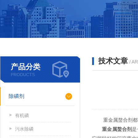
技术文章
/ A
产品分类
PRODUCTS
除磷剂
有机磷
重金属螯合剂都有
污水除磷
重金属螯合剂
是