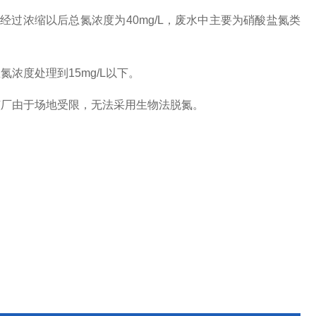
过浓缩以后总氮浓度为40mg/L，
废水中
主要为硝酸盐氮类
氮浓度处理到15mg/L以下
。
该厂由于场地受限，无法采用生物法脱氮。