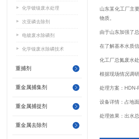
化学镀镍废水处理
山东某化工厂主要
物质
。
次亚磷去除剂
由于山东加强了
电镀废水除磷剂
在了解基本水质
化学镍废水除磷技术
化工厂总氮废水
重捕剂
根据现场情况调
重金属捕集剂
处理方案：HDN-
设备详情：
占地
重金属捕捉剂
处理效果：
出水总
重金属去除剂