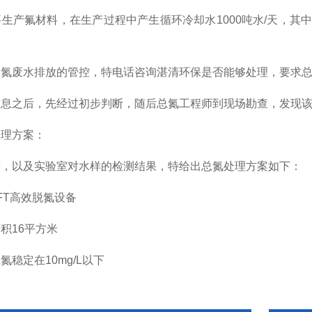
生产氟材料，在生产过程中产生循环冷却水1000吨水/天，其中经
总氮废水排放的管控，特电话咨询湛清环保是否能够处理，要求
总
信息之后，先经过初步判断，随后总氮工程师到现场勘查，发现
处理方案：
研，以及实验室对水样的检测结果，特给出总氮处理方案如下：
FT高效脱氮设备
面积
16
平方米
氮稳定在10mg/L以下