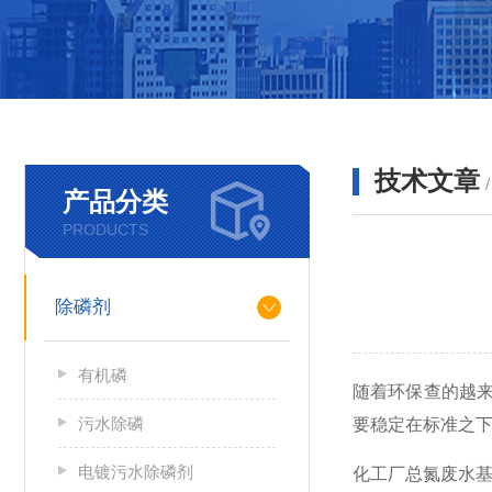
技术文章
产品分类
PRODUCTS
除磷剂
有机磷
随着环保查的越
污水除磷
要稳定在标准之
电镀污水除磷剂
化工厂总氮废水