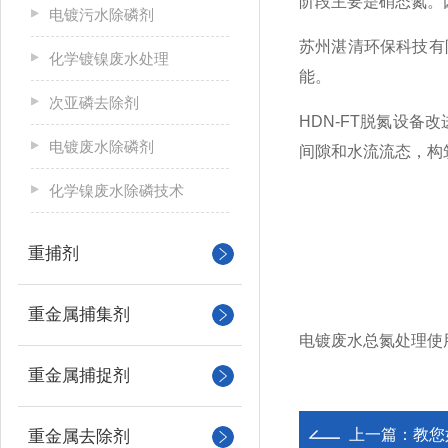
阶段主要是硝态氮。
电镀污水除磷剂
苏州湛清环保科技有
化学镀镍废水处理
能。
次亚磷去除剂
HDN-FT脱氮设备
改
电镀废水除磷剂
间隙和水流流态，构
化学镍废水除磷技术
重捕剂
重金属捕集剂
电镀废水总氮处理使
重金属捕捉剂
上一篇：
教您
重金属去除剂