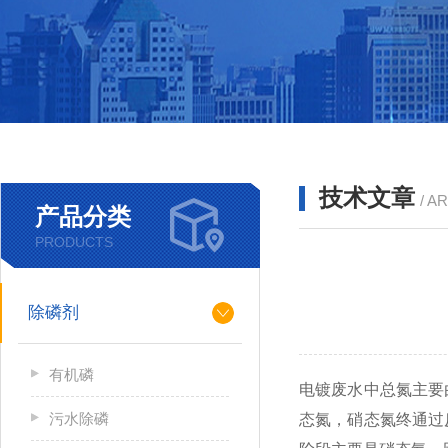
技术文章
/ A
产品分类
PRODUCTS
除磷剂
有机磷
电镀废水中总氮主要
污水除磷
态氮，硝态氮终通过