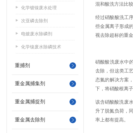
混和酸洗方法比
化学镀镍废水处理
经过硝酸酸洗工
次亚磷去除剂
些金属离子形成
电镀废水除磷剂
视去除超标的重
化学镍废水除磷技术
硝酸酸洗废水中的
重捕剂
去除，但这类工
态氮的解决方案，
重金属捕集剂
下，将硝酸根离子
重金属捕捉剂
该含硝酸酸洗废
升了脱氮负荷，
重金属去除剂
率上都有提高。