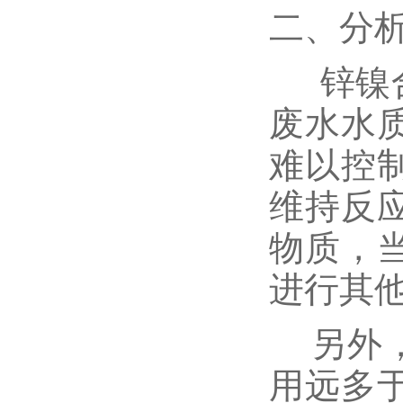
二、分
锌镍
废水水
难以控
维持反
物质，
进行其
另外
用远多