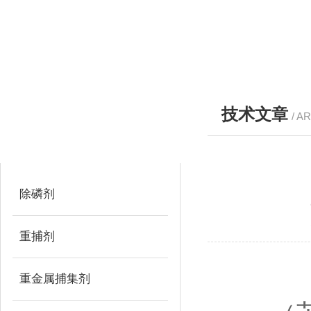
技术文章
/ A
产品分类
PRODUCTS
除磷剂
重捕剂
重金属捕集剂