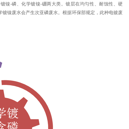
镀镍-磷、化学镀镍-硼两大类。镀层在
均匀性
、耐蚀性、硬
学镀镍废水会产生次亚磷废水。根据环保部规定，此种电镀废