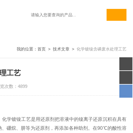
我的位置：
首页
>
技术文章
>
化学镀镍含磷废水处理工艺
理工艺
览次数：4899
。化学镀镍工艺是用
还原剂
把
溶液
中的镍离子
还原
沉积
在具有
钠
、硼烷、肼等为还原剂，再添加各种助剂。在90℃的酸性溶