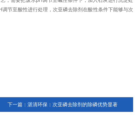
，需要把废水pH调节至碱性条件下，加入石灰进行沉淀处
H调节至酸性进行处理，次亚磷去除剂在酸性条件下能够与次
下一篇：
湛清环保：次亚磷去除剂的除磷优势显著