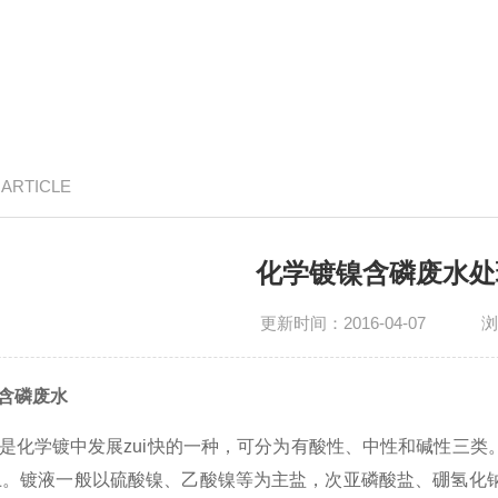
/ ARTICLE
化学镀镍含磷废水处
更新时间：2016-04-07
浏
含磷废水
是化学镀中发展zui快的一种，可分为有酸性、中性和碱性三类
上。镀液一般以
硫酸镍
、
乙酸镍
等为主盐，次亚磷酸盐、
硼氢化