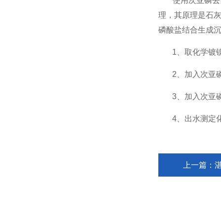
使用次亚磷去除
理，其原理是石
磷酸盐结合生成
1、取化学镀镍
2、加入次亚磷
3、加入次亚磷
4、出水测定化
上一篇：