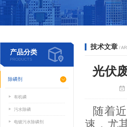
技术文章
/ A
产品分类
PRODUCTS
光伏
除磷剂
有机磷
随着
污水除磷
速，尤
电镀污水除磷剂