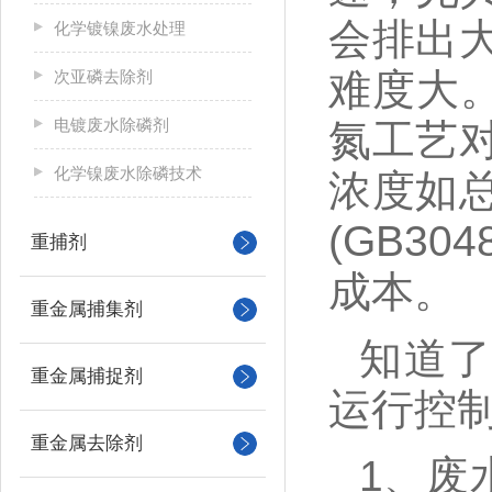
会排出
化学镀镍废水处理
难度大
次亚磷去除剂
电镀废水除磷剂
氮工艺
化学镍废水除磷技术
浓度如
(GB30
重捕剂
成本
。
重金属捕集剂
知道
重金属捕捉剂
运行控
重金属去除剂
1、
废