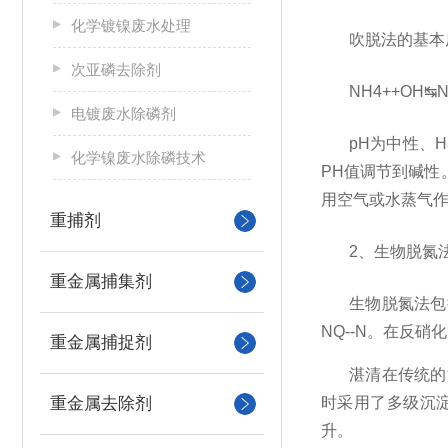
化学镀镍废水处理
吹脱法的基本
次亚磷去除剂
NH4++OH↹N
电镀废水除磷剂
pH为中性、H
化学镍废水除磷技术
PH值调节到碱性
用空气或水蒸气
重捕剂
2、生物脱氮
重金属捕集剂
生物脱氮法包
NQ--N。在反硝
重金属捕捉剂
湛清在传统的
重金属去除剂
时采⽤了多级沉
升。