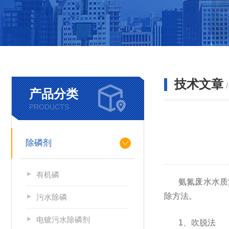
技术文章
产品分类
PRODUCTS
除磷剂
有机磷
氨氮废水水质
除方法。
污水除磷
电镀污水除磷剂
1、
吹脱法