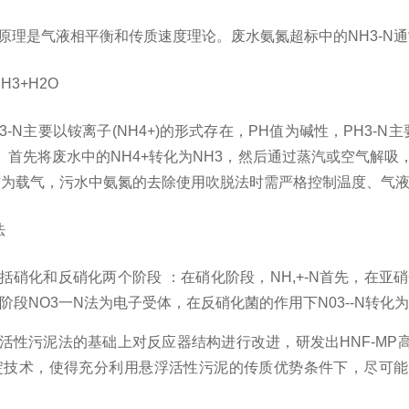
原理是气液相平衡和传质速度理论。废水氨氮超标中的NH3-N通常
H3+H2O
3-N主要以铵离子(NH4+)的形式存在，PH值为碱性，PH3-
。首先将废水中的NH4+转化为NH3，然后通过蒸汽或空气解吸，
作为载气，污水中氨氮的去除使用吹脱法时需严格
控制温度、气液
法
括硝化和反硝化两个阶段
：在硝化阶段，NH,+-N首先
，
在亚硝
化阶段NO3一N
法
为电子受体，在反硝化菌的作用下N03--N转化
活性污泥法的基础上对反应器结构进⾏改进，研发出HNF-M
淀技术，使得充分利⽤悬浮活性污泥的传质优势条件下，尽可能