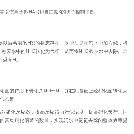
以铵离子(NH4+)和自由氨3的状态控制平衡:
N主要以游离氨(NH3)的状态存在。吹脱法是在沸水中加入碱，将
将废水中的NH3转化为气相，从而将NH3-N从水中去除。常
比和pH。
化菌的作用下转化为NO一N，并在此基础上经硝化菌转化为
为气态氮。
P高效硝化反应器，提⾼反应器内污泥浓度，提⾼硝化负荷。同
的富集硝化细菌的数量，实现污水中氨氮去除的整体效率提