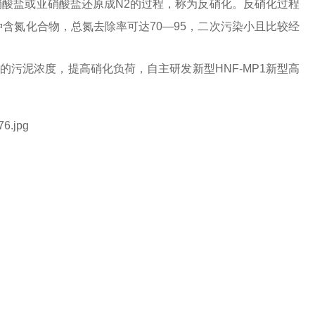
酸盐或亚硝酸盐还原成
N2的过程，称为反硝化。反硝化过程
种含氮化合物，总氮去除率可达70—95，二次污染小且比较经
内的污泥浓度，提高硝化负荷，
自主研发
新型
HNF-MP1新型高