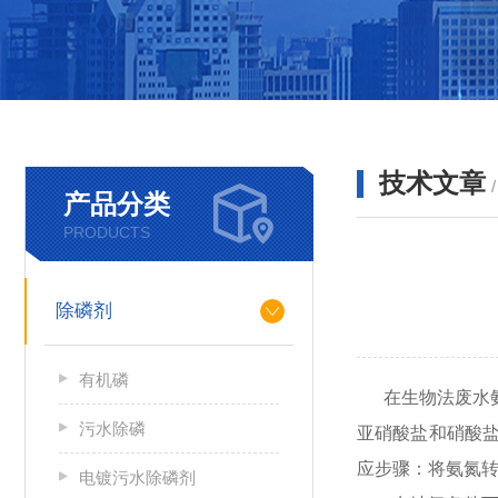
技术文章
产品分类
PRODUCTS
除磷剂
有机磷
在生物法废水
污水除磷
亚硝酸盐和硝酸
应步骤：将氨氮
电镀污水除磷剂