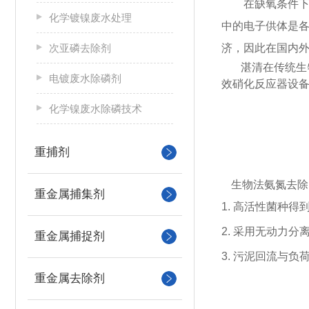
在缺氧条件下，
化学镀镍废水处理
中的电子供体是各
次亚磷去除剂
济，因此在国内
湛清在传统生
电镀废水除磷剂
效硝化反应器设
化学镍废水除磷技术
重捕剂
生物法氨氮去除
重金属捕集剂
1. 高活性菌种
2. 采用无动力
重金属捕捉剂
3. 污泥回流与
重金属去除剂